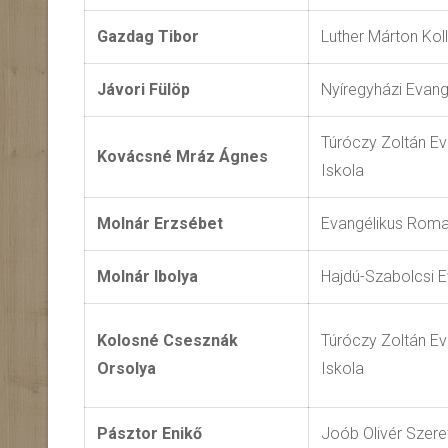
Gazdag Tibor
Luther Márton Kol
Jávori Fülöp
Nyíregyházi Evan
Túróczy Zoltán Ev
Kovácsné Mráz Ágnes
Iskola
Molnár Erzsébet
Evangélikus Roma
Molnár Ibolya
Hajdú-Szabolcsi 
Kolosné Csesznák
Túróczy Zoltán Ev
Orsolya
Iskola
Pásztor Enikő
Joób Olivér Szer