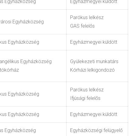
kus Egyházközség
Egyházmegyei küldött
Parókus lelkész
városi Egyházközség
GAS felelős
likus Egyházközség
Egyházmegyei küldött
angélikus Egyházközség
Gyülekezeti munkatárs
tókórház
Kórházi lelkigondozó
Parókus lelkész
likus Egyházközség
Ifjúsági felelős
likus Egyházközség
Egyházmegyei küldött
kus Egyházközség
Egyházközségi felügyelő