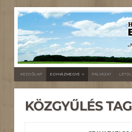
KEZDŐLAP
EGYHÁZMEGYE
PÁLYÁZAT
LETÖ
KÖZGYŰLÉS TAG