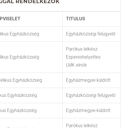
OGGAL RENDELKEZŐK
PVISELET
TITULUS
likus Egyházközség
Egyházközségi felügyelő
Parókus lelkész
likus Egyházközség
Espereshelyettes
LMK elnök
gélikus Egyházközség
Egyházmegyei küldött
likus Egyházközség
Egyházközségi felügyelő
kus Egyházközség
Egyházmegyei küldött
Parókus lelkész