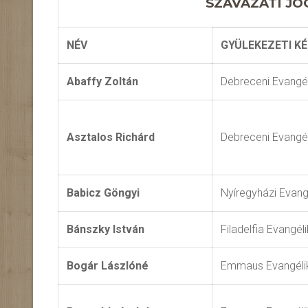
SZAVAZATI J
NÉV
GYÜLEKEZETI KÉ
Abaffy Zoltán
Debreceni Evangé
Asztalos Richárd
Debreceni Evangé
Babicz Göngyi
Nyíregyházi Evan
Bánszky István
Filadelfia Evangé
Bogár Lászlóné
Emmaus Evangéli