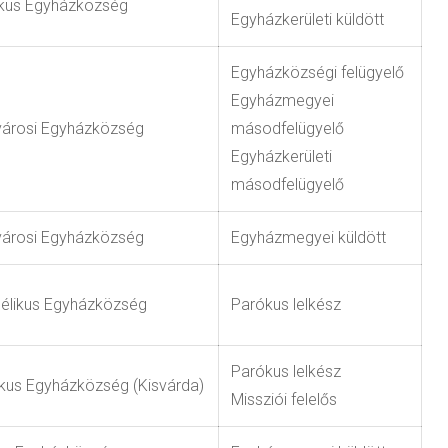
kus Egyházközség
Egyházkerületi küldött
Egyházközségi felügyelő
Egyházmegyei
városi Egyházközség
másodfelügyelő
Egyházkerületi
másodfelügyelő
városi Egyházközség
Egyházmegyei küldött
gélikus Egyházközség
Parókus lelkész
Parókus lelkész
likus Egyházközség (Kisvárda)
Missziói felelős