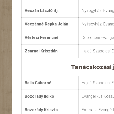
Veczán László ifj.
Nyíregyházi Evan
Veczánné Repka Jolán
Nyíregyházi Evan
Vértesi Ferencné
Debreceni Evangé
Zsarnai Krisztián
Hajdú-Szabolcsi 
Tanácskozási 
Balla Gáborné
Hajdú-Szabolcsi 
Bozorády Ildikó
Evangélikus Koss
Bozorády Kriszta
Emmaus Evangélik