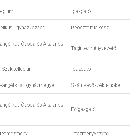
légium
Igazgató
gélikus Egyházközség
Beosztott lelkész
angélikus Óvoda és Általános
Tagintézményvezető
 Szakkollégium
Igazgató
Evangélikus Egyházmegye
Számvevőszék elnöke
angélikus Óvoda és Általános
Főigazgató
etetintézmény
Intézményvezető