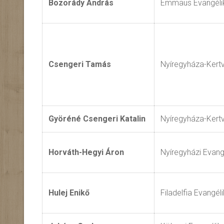
Bozorády András
Emmaus Evangéli
Csengeri Tamás
Nyíregyháza-Kert
Györéné Csengeri Katalin
Nyíregyháza-Kert
Horváth-Hegyi Áron
Nyíregyházi Evan
Hulej Enikő
Filadelfia Evangé