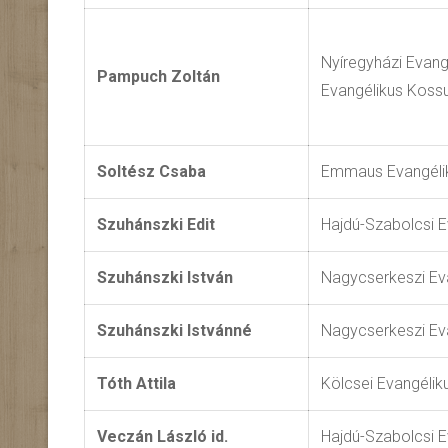
Nyíregyházi Evan
Pampuch Zoltán
Evangélikus Koss
Soltész Csaba
Emmaus Evangéli
Szuhánszki Edit
Hajdú-Szabolcsi 
Szuhánszki István
Nagycserkeszi Ev
Szuhánszki Istvánné
Nagycserkeszi Ev
Tóth Attila
Kölcsei Evangéli
Veczán László id.
Hajdú-Szabolcsi 