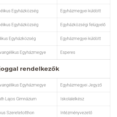
gélikus Egyházközség
Egyházmegyei küldött
gélikus Egyházközség
Egyházközségi felügyelő
likus Egyházközség
Egyházmegyei küldött
Evangélikus Egyházmegye
Esperes
joggal rendelkezők
Evangélikus Egyházmegye
Egyházmegyei Jegyző
uth Lajos Gimnázium
Iskolalelkész
us Szeretetotthon
Intézményvezető