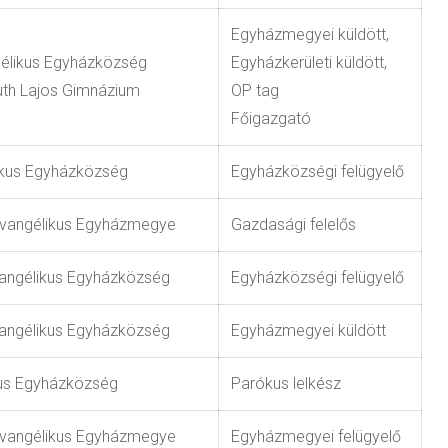
Egyházmegyei küldött,
gélikus Egyházközség
Egyházkerületi küldött,
uth Lajos Gimnázium
OP tag
Főigazgató
kus Egyházközség
Egyházközségi felügyelő
Evangélikus Egyházmegye
Gazdasági felelős
angélikus Egyházközség
Egyházközségi felügyelő
angélikus Egyházközség
Egyházmegyei küldött
kus Egyházközség
Parókus lelkész
Evangélikus Egyházmegye
Egyházmegyei felügyelő