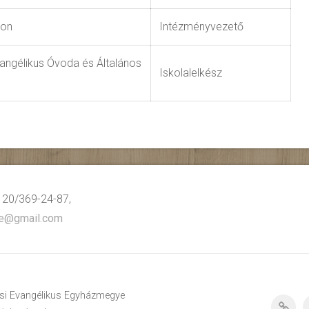
hon
Intézményvezető
angélikus Óvoda és Általános
Iskolalelkész
: 20/369-24-87,
ye@gmail.com
lcsi Evangélikus Egyházmegye