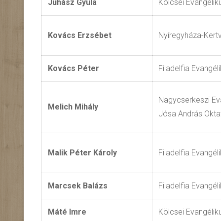
Juhász Gyula
Kölcsei Evangéli
Kovács Erzsébet
Nyíregyháza-Kert
Kovács Péter
Filadelfia Evangé
Nagycserkeszi Ev
Melich Mihály
Jósa András Okta
Malik Péter Károly
Filadelfia Evangé
Marcsek Balázs
Filadelfia Evangé
Máté Imre
Kölcsei Evangéli