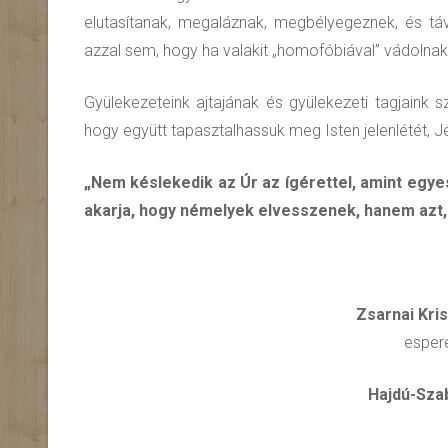
elutasítanak, megaláznak, megbélyegeznek, és táv
azzal sem, hogy ha valakit „homofóbiával” vádolnak,
Gyülekezeteink ajtajának és gyülekezeti tagjaink s
hogy együtt tapasztalhassuk meg Isten jelenlétét, J
„Nem késlekedik az Úr az ígérettel, amint egy
akarja, hogy némelyek elvesszenek, hanem azt,
Zsarnai Krisztiá
esperes egyházm
Hajdú-Szabolcsi Evangélik