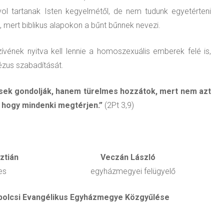
ol tartanak Isten kegyelmétől, de nem tudunk egyetérteni
 mert biblikus alapokon a bűnt bűnnek nevezi.
zívének nyitva kell lennie a homoszexuális emberek felé is,
ézus szabadítását.
esek gondolják, hanem türelmes hozzátok, mert nem azt
 hogy mindenki megtérjen.”
(2Pt 3,9)
n Veczán László
egyei felügyelő
us Egyházmegye Közgyűlése