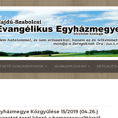
LTHETŐ DOKUMENTUMOK
MUNKAPROGRAM
KÉPGALÉRI
gyházmegye Közgyűlése 15/2019 (04.26.)
tkozatot teszi közzé a homoszexualitásról