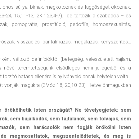
különös súllyal bírnak, megkötöznek és függőséget okoznak,
,23-24; 15,11-13; 2Kir 23,4-7). Ide tartozik a szabados – és
ak, pornográfia, prostitúció, pedofília, homoszexualitás,
rőszak, visszaélés, bántalmazás, megalázás, kényszerítés…
ént változó definícióktól (betegség, veleszületett hajlam,
és nővé teremtettségünk elsődleges nemi jellegeiből és a
rzító hatása ellenére is nyilvánvaló annak helytelen volta.
etét vonják magukra (3Móz 18; 20,10-23), illetve önmagukban
 örökölhetik Isten országát? Ne tévelyegjetek: sem
ők, sem bujálkodók, sem fajtalanok, sem tolvajok, sem
mazók, sem harácsolók nem fogják örökölni Isten
: de megmosattatok, megszentelődtetek, és meg is