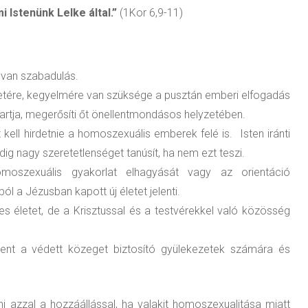
 Istenünk Lelke által.”
(1Kor 6,9-11)
 van szabadulás.
etére, kegyelmére van szüksége a pusztán emberi elfogadás
artja, megerősíti őt önellentmondásos helyzetében.
ell hirdetnie a homoszexuális emberek felé is. Isten iránti
g nagy szeretetlenséget tanúsít, ha nem ezt teszi.
szexuális gyakorlat elhagyását vagy az orientáció
l a Jézusban kapott új életet jelenti.
tes életet, de a Krisztussal és a testvérekkel való közösség
lent a védett közeget biztosító gyülekezetek számára és
 azzal a hozzáállással, ha valakit homoszexualitása miatt