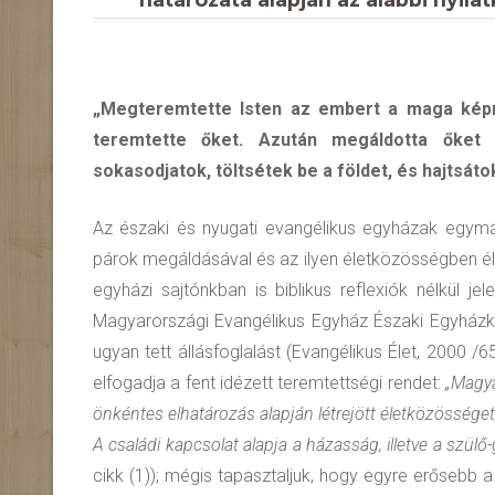
„Megteremtette Isten az embert a maga képm
teremtette őket. Azután megáldotta őket 
sokasodjatok, töltsétek be a földet, és hajtsáto
Az északi és nyugati evangélikus egyházak egymá
párok megáldásával és az ilyen életközösségben élő
egyházi sajtónkban is biblikus reflexiók nélkül
Magyarországi Evangélikus Egyház Északi Egyház
ugyan tett állásfoglalást (Evangélikus Élet, 2000 
elfogadja a fent idézett teremtettségi rendet:
„Magya
önkéntes elhatározás alapján létrejött életközössége
A családi kapcsolat alapja a házasság, illetve a szülő
cikk (1)); mégis tapasztaljuk, hogy egyre erősebb