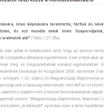
ására, Isten képmására teremtette, férfivá és nővé
Isten, és ezt mondta nekik Isten: Szaporodjatok,
k uralmatok alá!”
(1Móz 1,27-28a)
s után adtak ki nyilatkozatot arról, hogy az azonos nemű
k szolgálatba állításával egyetértenek. Ezek a hírek akár az
 jelennek meg, és megzavarhatnak sokakat egyházunkban. A
kerületének Elnöksége és Közgyűlése 2000. december 3-án
/65. évfolyam, 1-52. szám/) és Magyarország Alaptörvénye is
rország védi a házasság intézményét, mint férfi és nő között,
t, valamint a családot mint a nemzet fennmaradásának alapját.
-gyermek viszony.”
(Magyarország Alaptörvénye, Alapvetés L)
 a korszellem „érzékenyítő” nyomása ezen a téren hazánkban