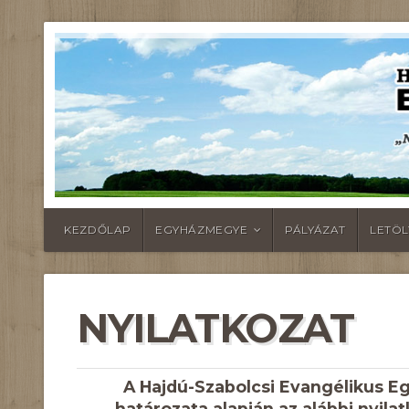
KEZDŐLAP
EGYHÁZMEGYE
PÁLYÁZAT
LETÖ
NYILATKOZAT
A Hajdú-Szabolcsi Evangélikus E
határozata alapján az alábbi nyila