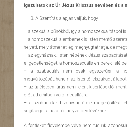
igazultatok az Úr Jézus Krisztus nevében és a mi
A Szentírás alapján valljuk, hogy
– a szexuális bűnökből, így a homoszexualitásból is
– a homoszexuális embernek is Isten mentő szeret
helyett, mely átmenetileg megnyugtathatja, de megt
– az egyháznak, Isten népének Jézus szabadítását k
engedetlenséget, a homoszexuális emberek felé pedi
– a szabadulás nem csak egyszerűen a homo
megváltozását, hanem az Istentől elszakadt állapotbó
– az új életben járás nem jelent kísértésektől men
erőt ad a hitben való megállásra.
– a szabadultak bizonyságtétele megerősítést je
segítséget a hasonló helyzetben lévőknek.
A fentieket figyelembe véve nem tudunk azonosulni