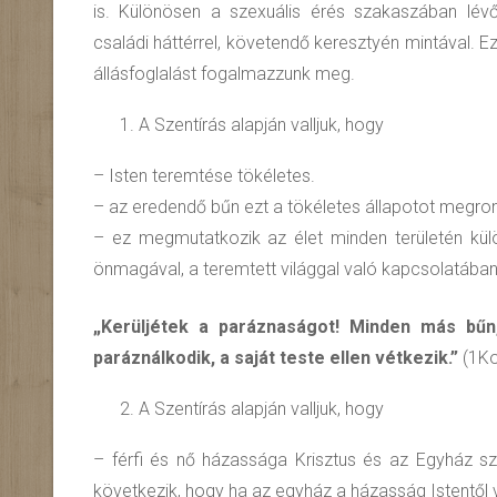
is. Különösen a szexuális érés szakaszában lévő 
családi háttérrel, követendő keresztyén mintával. Ezé
állásfoglalást fogalmazzunk meg.
A Szentírás alapján valljuk, hogy
– Isten teremtése tökéletes.
– az eredendő bűn ezt a tökéletes állapotot megron
– ez megmutatkozik az élet minden területén kül
önmagával, a teremtett világgal való kapcsolatában
„Kerüljétek a paráznaságot! Minden más bűn,
paráználkodik, a saját teste ellen vétkezik.”
(1Ko
A Szentírás alapján valljuk, hogy
– férfi és nő házassága Krisztus és az Egyház szer
következik, hogy ha az egyház a házasság Istentől val