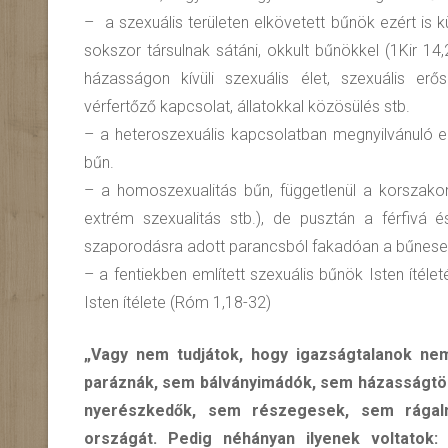
– a szexuális területen elkövetett bűnök ezért is 
sokszor társulnak sátáni, okkult bűnökkel (1Kir 14
házasságon kívüli szexuális élet, szexuális erősz
vérfertőző kapcsolat, állatokkal közösülés stb.
– a heteroszexuális kapcsolatban megnyilvánuló e
bűn.
– a homoszexualitás bűn, függetlenül a korszakonk
extrém szexualitás stb.), de pusztán a férfivá 
szaporodásra adott parancsból fakadóan a bűneset to
– a fentiekben említett szexuális bűnök Isten ítél
Isten ítélete (Róm 1,18-32)
„Vagy nem tudjátok, hogy igazságtalanok nem
paráznák, sem bálványimádók, sem házasságtör
nyerészkedők, sem részegesek, sem rágal
országát. Pedig néhányan ilyenek voltatok