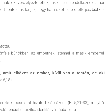
fiatalok veszélyeztetettek, akik nem rendelkeznek stabil
rt fontosnak tartjuk, hogy határozott szeretetteljes, biblikus
totta.
önféle bűnökben: az embernek Istennel, a másik emberrel,
.
 amit elkövet az ember, kívül van a testén, de aki
r 6,18)
etetkapcsolatát hivatott kiábrázolni (Ef 5,21-33), melyből
ó rendjét eltorzítja, identitásválságba kerül.